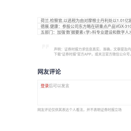
荷兰.检察官,以逃税为由对摩根士丹利处以1.01亿
德展.健康：参股公司东方略在研重点产品VGX-3
五部门：加强‘数’据要素<学>科专业建设和数字人
声明：证券时报力求信息真实、准确，文章提及内
下载“证券时报”官方APP，或关注官方微信公众
网友评论
登录
后可以发言
网友评论仅供其表达个人看法，并不表明证券时报立场