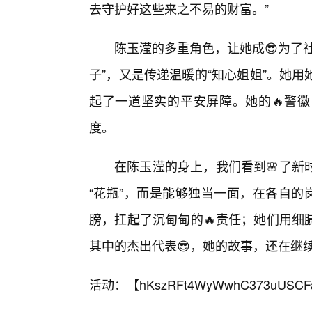
去守护好这些来之不易的财富。”
陈玉滢的多重角色，让她成😎为了
子”，又是传递温暖的“知心姐姐”。她
起了一道坚实的平安屏障。她的🔥警
度。
在陈玉滢的身上，我们看到🌸了新
“花瓶”，而是能够独当一面，在各自的
膀，扛起了沉甸甸的🔥责任；她们用细
其中的杰出代表😎，她的故事，还在继
活动：【
hKszRFt4WyWwhC373uUSCF