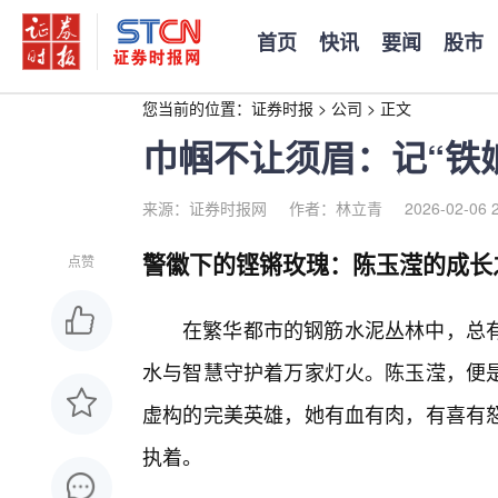
首页
快讯
要闻
股市
您当前的位置：
证券时报
>
公司
>
正文
巾帼不让须眉：记“铁
来源：证券时报网
作者：林立青
2026-02-06 
警徽下的铿锵玫瑰：陈玉滢的成长
点赞
在繁华都市的钢筋水泥丛林中，总
水与智慧守护着万家灯火。陈玉滢，便
虚构的完美英雄，她有血有肉，有喜有
执着。