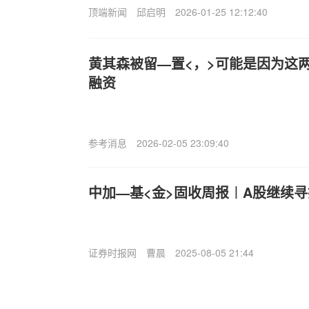
顶端新闻
邱启明
2026-01-25 12:12:40
黄其森被留—置<，>可能是因为这两笔
融资
参考消息
2026-02-05 23:09:40
中加—基<金>固收周报︱A股继续
证券时报网
曹晨
2025-08-05 21:44