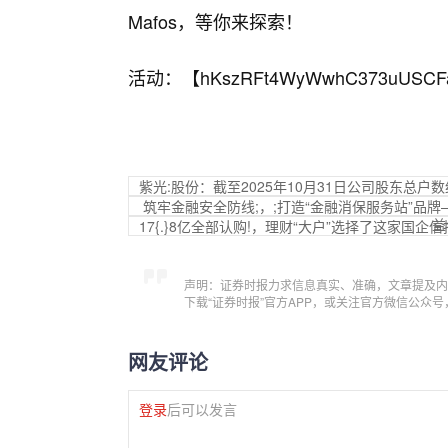
Mafos，等你来探索！
活动：【
hKszRFt4WyWwhC373uUSCF
紫光:股份：截至2025年10月31日公司股东总户数
筑牢金融安全防线;，;打造“金融消保服务站”品
益
17{.}8亿全部认购!，理财“大户”选择了这家国企
声明：证券时报力求信息真实、准确，文章提及内
下载“证券时报”官方APP，或关注官方微信公众
网友评论
登录
后可以发言